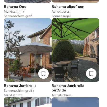
Türen und Glasdächer
Bahama One
Bahama elips4sun
Marktschirm /
Aufrollbares
Sonnenschirm groß
Sonnensegel
Insektenschutz
Markisen
Pergola
Sonnenschirme
Sonnensegel
Wintergarten-Markisen
Freistehende Markisen
zur Merkliste hinzufügen
zur Merklis
Bahama Jumbrella
Bahama Jumbrella
Seitenmarkisen
outSide
Sonnenschirm groß /
Marktschirm
Ampelschirm
Sonnenschutz clever
automatisieren