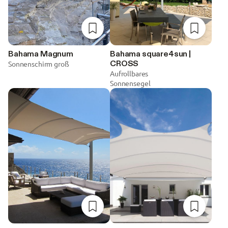
zur Merkliste hinzufügen
zur Merklis
Bahama Magnum
Bahama square4sun |
CROSS
Sonnenschirm groß
Aufrollbares
Sonnensegel
zur Merkliste hinzufügen
zur Merklis