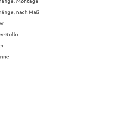
hänge, Montage
hänge, nach Maß
er
er-Rollo
er
onne