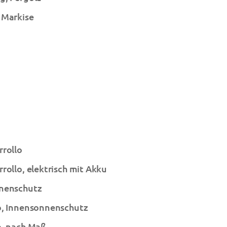
 Markise
rrollo
rollo, elektrisch mit Akku
nenschutz
o, Innensonnenschutz
o, nach Maß