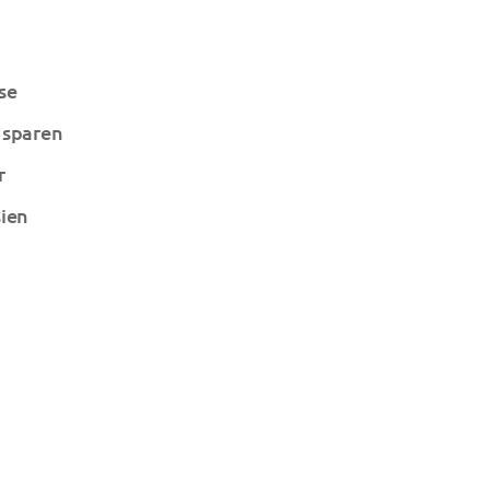
se
 sparen
r
sien