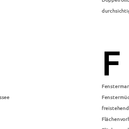
durchsichti
F
Fenstermar
ssee
Fenstermü
freistehen
Flächenvor