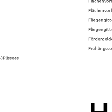
Flächenvor
Flächenvor
Fliegengitt
Fliegengitt
Fördergeld
Frühlingss
)Plissees
H