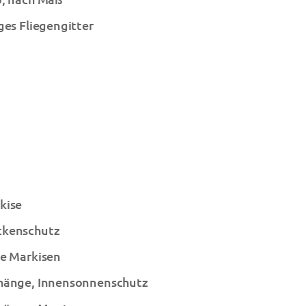
ges Fliegengitter
kise
ckenschutz
de Markisen
hänge, Innensonnenschutz