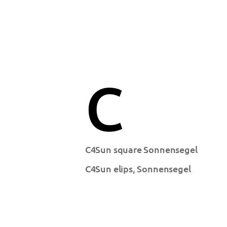
C
C4Sun square Sonnensegel
C4Sun elips, Sonnensegel