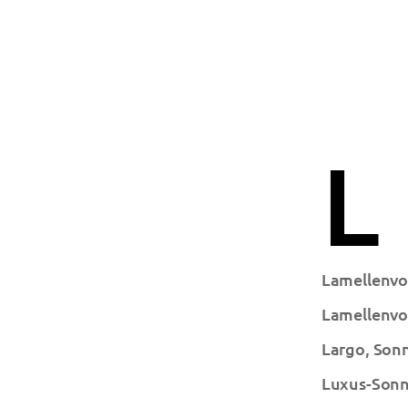
L
Lamellenvor
Lamellenvo
Largo, Son
Luxus-Son