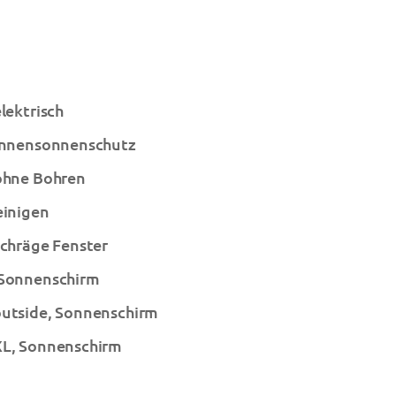
elektrisch
 Innensonnenschutz
 ohne Bohren
einigen
schräge Fenster
 Sonnenschirm
outside, Sonnenschirm
XL, Sonnenschirm