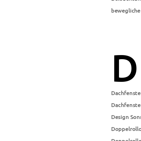
bewegliche
D
Dachfenste
Dachfenster
Design Son
Doppelroll
Doppelroll