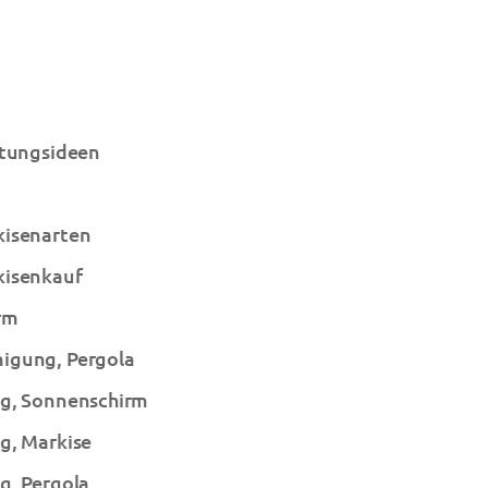
htungsideen
isenarten
isenkauf
rm
gung, Pergola
g, Sonnenschirm
g, Markise
g, Pergola